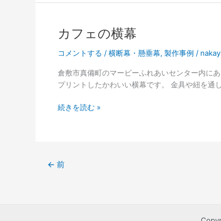
ロ
例
た。
ス
（カ
フ
カフェの横幕
ェ
の
コメントする
/
横断幕・懸垂幕
,
製作事例
/
nakay
横
倉敷市真備町のマービーふれあいセンター内にあ
幕）
プリントしたかわいい横幕です。 金具や紐を通
を
追
カ
続きを読む »
加
フ
し
ェ
ま
の
し
横
た。
←
前
幕
Copy