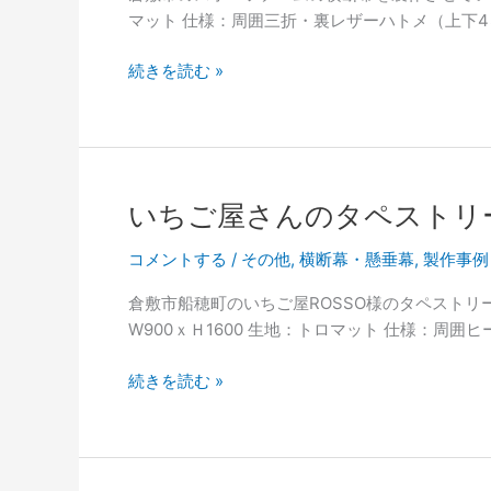
マット 仕様：周囲三折・裏レザーハトメ（上下4
ム
の
ス
続きを読む »
横
ポ
断
ー
幕）
ツ
を
チ
追
ー
加
いちご屋さんのタペストリ
ム
し
の
コメントする
/
その他
,
横断幕・懸垂幕
,
製作事例
ま
横
し
倉敷市船穂町のいちご屋ROSSO様のタペストリ
断
た。
W900ｘＨ1600 生地：トロマット 仕様：周囲
幕
い
続きを読む »
ち
ご
屋
さ