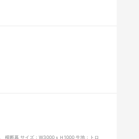
断幕 サイズ：W3000ｘＨ1000 生地：トロ