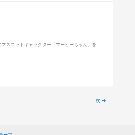
のマスコットキャラクター「マービーちゃん」を
次
→
s テーマ