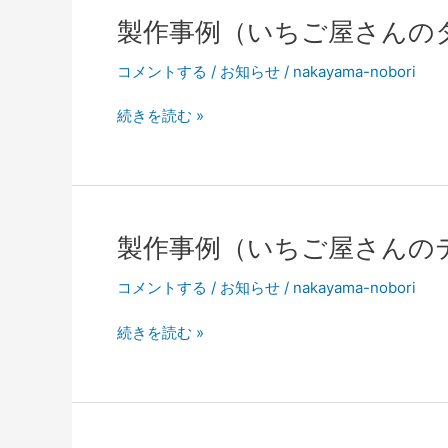
ん
製作事例（いちご屋さんの
の
タ
コメントする
/
お知らせ
/
nakayama-nobori
ペ
ス
製
続きを読む »
ト
作
リ
事
ー
例
（い
ち
製作事例（いちご屋さんの
ご
屋
コメントする
/
お知らせ
/
nakayama-nobori
さ
ん
製
続きを読む »
の
作
タ
事
ペ
例
ス
（い