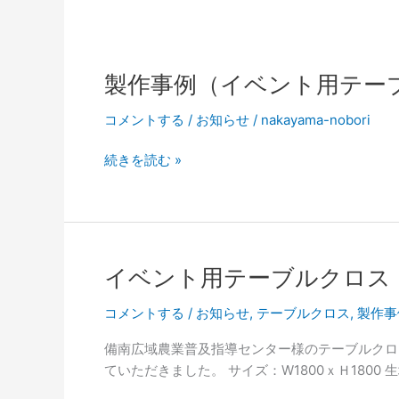
製作事例（イベント用テー
コメントする
/
お知らせ
/
nakayama-nobori
製
続きを読む »
作
事
例
（イ
ベ
イベント用テーブルクロス
ン
ト
コメントする
/
お知らせ
,
テーブルクロス
,
製作事
用
備南広域農業普及指導センター様のテーブルクロ
テ
ていただきました。 サイズ：W1800ｘＨ1800
ー
ブ