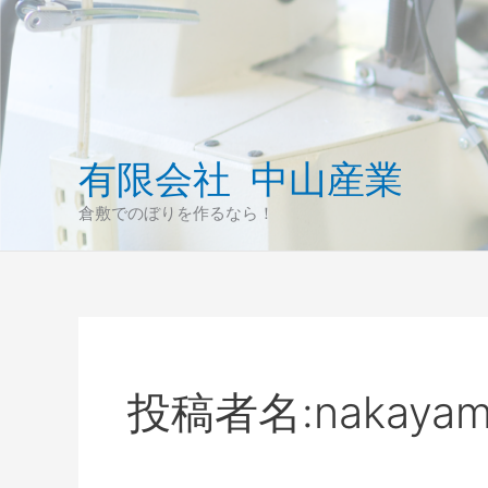
内
容
を
ス
キ
ッ
有限会社 中山産業
プ
倉敷でのぼりを作るなら！
投稿者名:nakayama