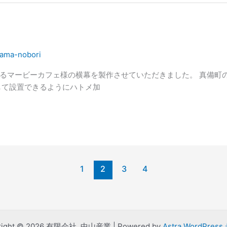
ama-nobori
るマービーカフェ様の横幕を製作させていただきました。 真備町
して設置できるようにハトメ加
1
2
3
4
right © 2026 有限会社 中山産業 | Powered by
Astra WordPres