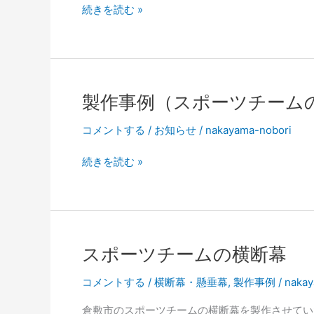
イ
続きを読む »
ル
ベ
ク
ン
ロ
ト
ス）
用
を
テ
追
製作事例（スポーツチーム
ー
加
ブ
コメントする
/
お知らせ
/
nakayama-nobori
し
ル
ま
ク
製
続きを読む »
し
ロ
作
た。
ス
事
例
（ス
ポ
スポーツチームの横断幕
ー
ツ
コメントする
/
横断幕・懸垂幕
,
製作事例
/
nakay
チ
倉敷市のスポーツチームの横断幕を製作させていただ
ー