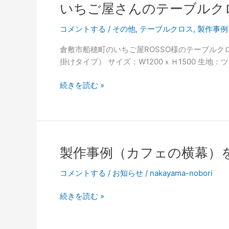
ト
ち
いちご屋さんのテーブルク
リ
ご
ー）
屋
コメントする
/
その他
,
テーブルクロス
,
製作事例
を
さ
倉敷市船穂町のいちご屋ROSSO様のテーブルク
追
ん
掛けタイプ） サイズ：W1200ｘＨ1500 生地：
加
の
し
テ
い
続きを読む »
ま
ー
ち
し
ブ
ご
た。
ル
屋
ク
さ
ロ
ん
ス）
製作事例（カフェの横幕）
の
を
テ
コメントする
/
お知らせ
/
nakayama-nobori
追
ー
加
ブ
製
続きを読む »
し
ル
作
ま
ク
事
し