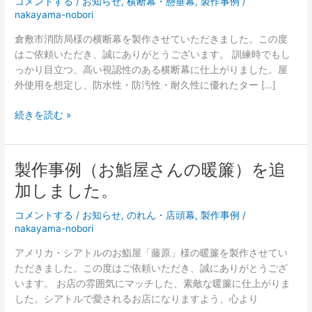
コメントする
/
お知らせ
,
横断幕・懸垂幕
,
製作事例
/
nakayama-nobori
倉敷市消防局様の横断幕を製作させていただきました。この度
はご依頼いただき、誠にありがとうございます。 訓練時でもし
っかり目立つ、高い視認性のある横断幕に仕上がりました。屋
外使用を想定し、防水性・防汚性・耐久性に優れたター […]
製
続きを読む »
作
事
例
製作事例（お鮨屋さんの暖簾）を追
（横
加しました。
断
幕）
コメントする
/
お知らせ
,
のれん・店頭幕
,
製作事例
/
を
nakayama-nobori
追
加
アメリカ・シアトルのお鮨屋「藤原」様の暖簾を製作させてい
し
ただきました。この度はご依頼いただき、誠にありがとうござ
ま
います。 お店の雰囲気にマッチした、素敵な暖簾に仕上がりま
し
した。シアトルで愛されるお店になりますよう、心より