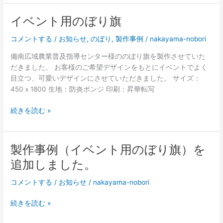
事
追
例
イベント用のぼり旗
加
（イ
し
ベ
コメントする
/
お知らせ
,
のぼり
,
製作事例
/
nakayama-nobori
ま
ン
し
備南広域農業普及指導センター様ののぼり旗を製作させていた
ト
た。
だきました。 お客様のご希望デザインをもとにイベントでよく
用
目立つ、可愛いデザインにさせていただきました。 サイズ：
の
450ｘ1800 生地：防炎ポンジ 印刷：昇華転写
ぼ
り
イ
続きを読む »
旗）
ベ
を
ン
追
ト
加
製作事例（イベント用のぼり旗）を
用
し
追加しました。
の
ま
ぼ
し
コメントする
/
お知らせ
/
nakayama-nobori
り
た。
旗
製
続きを読む »
作