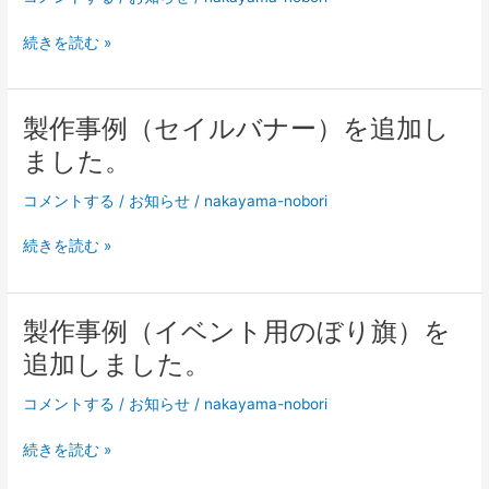
の
横
製
続きを読む »
断
作
幕
事
例
製作事例（セイルバナー）を追加し
（横
ました。
断
幕）
コメントする
/
お知らせ
/
nakayama-nobori
を
追
製
続きを読む »
加
作
し
事
ま
例
製作事例（イベント用のぼり旗）を
し
（セ
た。
追加しました。
イ
ル
コメントする
/
お知らせ
/
nakayama-nobori
バ
ナ
製
続きを読む »
ー）
作
を