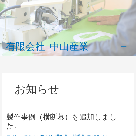
内
容
を
ス
キ
ッ
有限会社 中山産業
プ
Main
Men
お知らせ
製作事例（横断幕）を追加しまし
た。