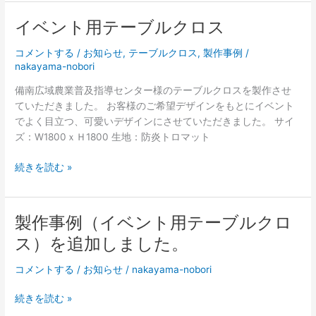
事
例
イベント用テーブルクロス
（イ
ベ
コメントする
/
お知らせ
,
テーブルクロス
,
製作事例
/
ン
nakayama-nobori
ト
備南広域農業普及指導センター様のテーブルクロスを製作させ
用
ていただきました。 お客様のご希望デザインをもとにイベント
の
でよく目立つ、可愛いデザインにさせていただきました。 サイ
ぼ
ズ：W1800ｘＨ1800 生地：防炎トロマット
り
旗）
イ
続きを読む »
を
ベ
追
ン
加
ト
製作事例（イベント用テーブルクロ
し
用
ま
ス）を追加しました。
テ
し
ー
た。
コメントする
/
お知らせ
/
nakayama-nobori
ブ
ル
製
続きを読む »
ク
作