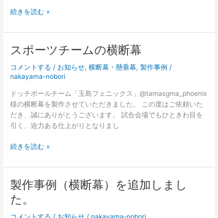
た。
製
続きを読む »
作
事
例
スポーツチームの横断幕
（お
鮨
コメントする
/
お知らせ
,
横断幕・懸垂幕
,
製作事例
/
屋
nakayama-nobori
さ
ドッチボールチーム「玉島フェニックス」@tamasgma_phoenix
ん
様の横断幕を製作させていただきました。 この度はご依頼いた
の
だき、誠にありがとうございます。 試合会場でもひときわ目を
暖
引く、迫力ある仕上がりとなりまし
簾）
を
ス
続きを読む »
追
ポ
加
ー
し
ツ
製作事例（横断幕）を追加しまし
ま
チ
し
た。
ー
た。
ム
コメントする
/
お知らせ
/
nakayama-nobori