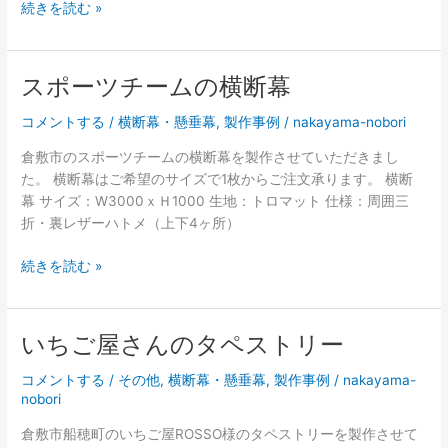
イ
続きを読む »
ベ
ン
ト
スポーツチームの横断幕
用
テ
コメントする
/
横断幕・懸垂幕
,
製作事例
/
nakayama-nobori
ー
倉敷市のスポーツチームの横断幕を製作させていただきまし
ブ
た。 横断幕はご希望のサイズで1枚からご注文承ります。 横断
ル
幕 サイズ：W3000ｘＨ1000 生地：トロマット 仕様：周囲三
ク
折・裏レザーハトメ（上下4ヶ所）
ロ
ス
ス
続きを読む »
ポ
ー
ツ
いちご屋さんのタペストリー
チ
ー
コメントする
/
その他
,
横断幕・懸垂幕
,
製作事例
/
nakayama-
ム
nobori
の
倉敷市船穂町のいちご屋ROSSO様のタペストリーを製作させて
横