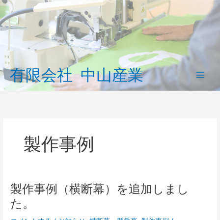
内
容
を
ス
キ
ッ
有限会社 中山産業
プ
Main
Men
製作事例
製作事例（横断幕）を追加しまし
た。