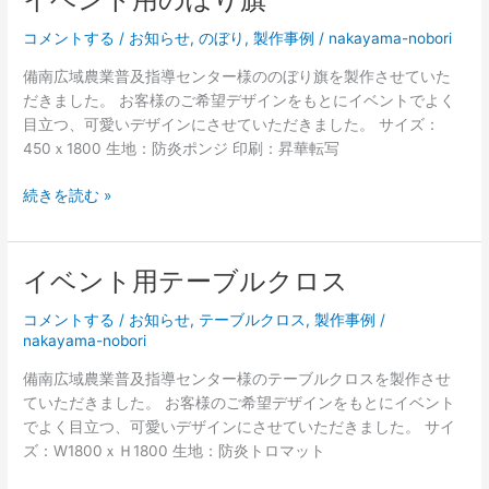
用
の
コメントする
/
お知らせ
,
のぼり
,
製作事例
/
nakayama-nobori
ぼ
備南広域農業普及指導センター様ののぼり旗を製作させていた
り
だきました。 お客様のご希望デザインをもとにイベントでよく
旗
目立つ、可愛いデザインにさせていただきました。 サイズ：
450ｘ1800 生地：防炎ポンジ 印刷：昇華転写
イ
続きを読む »
ベ
ン
ト
イベント用テーブルクロス
用
の
コメントする
/
お知らせ
,
テーブルクロス
,
製作事例
/
ぼ
nakayama-nobori
り
備南広域農業普及指導センター様のテーブルクロスを製作させ
旗
ていただきました。 お客様のご希望デザインをもとにイベント
でよく目立つ、可愛いデザインにさせていただきました。 サイ
ズ：W1800ｘＨ1800 生地：防炎トロマット