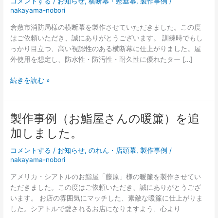
コメントする
/
お知らせ
,
横断幕・懸垂幕
,
製作事例
/
nakayama-nobori
倉敷市消防局様の横断幕を製作させていただきました。この度
はご依頼いただき、誠にありがとうございます。 訓練時でもし
っかり目立つ、高い視認性のある横断幕に仕上がりました。屋
外使用を想定し、防水性・防汚性・耐久性に優れたター […]
製
続きを読む »
作
事
例
製作事例（お鮨屋さんの暖簾）を追
（横
加しました。
断
幕）
コメントする
/
お知らせ
,
のれん・店頭幕
,
製作事例
/
を
nakayama-nobori
追
加
アメリカ・シアトルのお鮨屋「藤原」様の暖簾を製作させてい
し
ただきました。この度はご依頼いただき、誠にありがとうござ
ま
います。 お店の雰囲気にマッチした、素敵な暖簾に仕上がりま
し
した。シアトルで愛されるお店になりますよう、心より