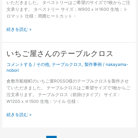
いただきました。 タペストリーはご希望のサイズで1枚からご注
断
文承ります。 タペストリー サイズ：W900ｘＨ1600 生地：ト
幕
ロマット 仕様：周囲ヒートカット・
い
続きを読む »
ち
ご
屋
いちご屋さんのテーブルクロス
さ
ん
コメントする
/
その他
,
テーブルクロス
,
製作事例
/
nakayama-
の
nobori
タ
倉敷市船穂町のいちご屋ROSSO様のテーブルクロスを製作させ
ペ
ていただきました。 テーブルクロスはご希望サイズで1枚からご
ス
注文承ります。 テーブルクロス（前掛けタイプ） サイズ：
ト
W1200ｘＨ1500 生地：ツイル 仕様：
リ
ー
い
続きを読む »
ち
ご
屋