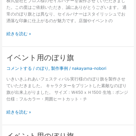
株式会社ビブロス様のセイルバナーを製作させていただきまし
の
た。この度はご依頼いただき、誠にありがとうございます。 通
横
常ののぼり旗とは異なり、セイルバナーはスタイリッシュでお
断
洒落な印象に仕上がるのが魅力です。店舗やイベントの
幕
セ
続きを読む »
イ
ル
バ
イベント用のぼり旗
ナ
ー
コメントする
/
のぼり
,
製作事例
/
nakayama-nobori
いきいきふれあいフェスティバル実行様ののぼり旗を製作させ
ていただきました。 キャラクターをプリントした素敵なのぼり
旗が出来上がりました。 サイズ：W450ｘＨ1500 生地：ポンジ
仕様：フルカラー・周囲ヒートカット・チ
イ
続きを読む »
ベ
ン
ト
イベント用のぼり旗