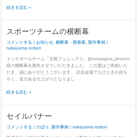
た。
製
続きを読む »
作
事
例
スポーツチームの横断幕
（お
鮨
コメントする
/
お知らせ
,
横断幕・懸垂幕
,
製作事例
/
屋
nakayama-nobori
さ
ドッチボールチーム「玉島フェニックス」@tamasgma_phoenix
ん
様の横断幕を製作させていただきました。 この度はご依頼いた
の
だき、誠にありがとうございます。 試合会場でもひときわ目を
暖
引く、迫力ある仕上がりとなりまし
簾）
を
ス
続きを読む »
追
ポ
加
ー
し
ツ
セイルバナー
ま
チ
し
ー
コメントする
/
のぼり
,
製作事例
/
nakayama-nobori
た。
ム