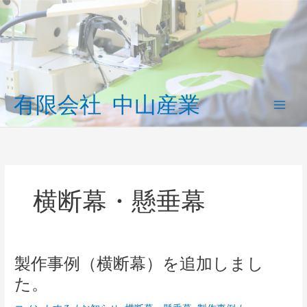
内
容
を
ス
キ
ッ
有限会社 中山産業
プ
Main
Men
横断幕・懸垂幕
製作事例（横断幕）を追加しまし
た。