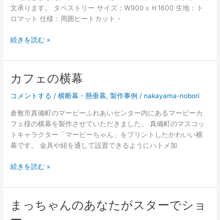
断
文承ります。 タペストリー サイズ：W900ｘＨ1600 生地：ト
幕
ロマット 仕様：周囲ヒートカット・
い
続きを読む »
ち
ご
屋
カフェの横幕
さ
ん
コメントする
/
横断幕・懸垂幕
,
製作事例
/
nakayama-nobori
の
倉敷市真備町のマービーふれあいセンター内にあるマービーカ
タ
フェ様の横幕を製作させていただきました。 真備町のマスコッ
ペ
トキャラクター「マービーちゃん」をプリントしたかわいい横
ス
幕です。 金具や紐を通して設置できるようにハトメ加
ト
リ
カ
続きを読む »
ー
フ
ェ
の
まっちゃんのあなたがスターでショ
横
ー
幕