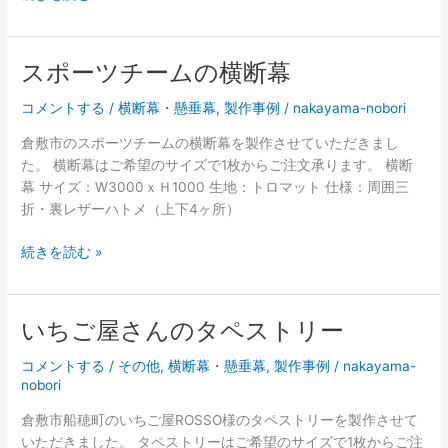
た。
ポ
ー
ツ
スポーツチームの横断幕
チ
ー
コメントする
/
横断幕・懸垂幕
,
製作事例
/
nakayama-nobori
ム
倉敷市のスポーツチームの横断幕を製作させていただきまし
の
た。 横断幕はご希望のサイズで1枚からご注文承ります。 横断
横
幕 サイズ：W3000ｘＨ1000 生地：トロマット 仕様：周囲三
断
折・裏レザーハトメ（上下4ヶ所）
幕
ス
続きを読む »
ポ
ー
ツ
いちご屋さんのタペストリー
チ
ー
コメントする
/
その他
,
横断幕・懸垂幕
,
製作事例
/
nakayama-
ム
nobori
の
倉敷市船穂町のいちご屋ROSSO様のタペストリーを製作させて
横
いただきました。 タペストリーはご希望のサイズで1枚からご注