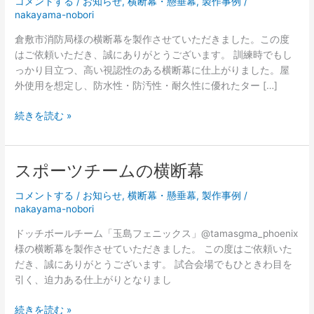
コメントする
/
お知らせ
,
横断幕・懸垂幕
,
製作事例
/
nakayama-nobori
倉敷市消防局様の横断幕を製作させていただきました。この度
はご依頼いただき、誠にありがとうございます。 訓練時でもし
っかり目立つ、高い視認性のある横断幕に仕上がりました。屋
外使用を想定し、防水性・防汚性・耐久性に優れたター […]
製
続きを読む »
作
事
例
スポーツチームの横断幕
（横
断
コメントする
/
お知らせ
,
横断幕・懸垂幕
,
製作事例
/
幕）
nakayama-nobori
を
ドッチボールチーム「玉島フェニックス」@tamasgma_phoenix
追
様の横断幕を製作させていただきました。 この度はご依頼いた
加
だき、誠にありがとうございます。 試合会場でもひときわ目を
し
引く、迫力ある仕上がりとなりまし
ま
し
ス
続きを読む »