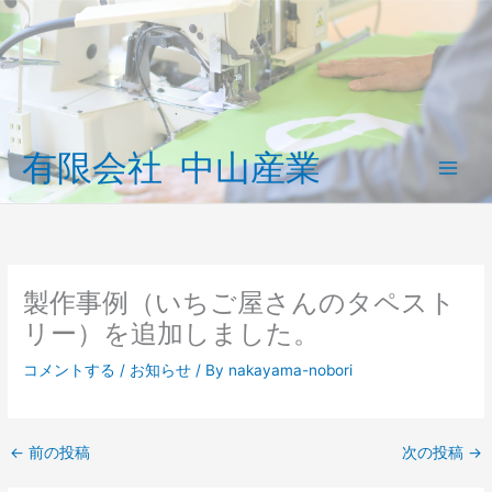
内
容
を
ス
キ
ッ
有限会社 中山産業
プ
Main
Men
製作事例（いちご屋さんのタペスト
リー）を追加しました。
コメントする
/
お知らせ
/ By
nakayama-nobori
←
前の投稿
次の投稿
→