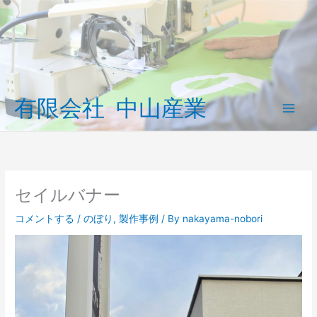
内
容
を
ス
キ
ッ
有限会社 中山産業
プ
Main
Men
セイルバナー
コメントする
/
のぼり
,
製作事例
/ By
nakayama-nobori