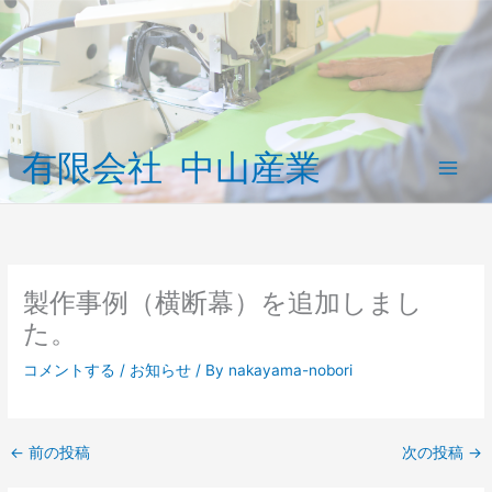
内
容
を
ス
キ
ッ
有限会社 中山産業
プ
Main
Men
製作事例（横断幕）を追加しまし
た。
コメントする
/
お知らせ
/ By
nakayama-nobori
←
前の投稿
次の投稿
→