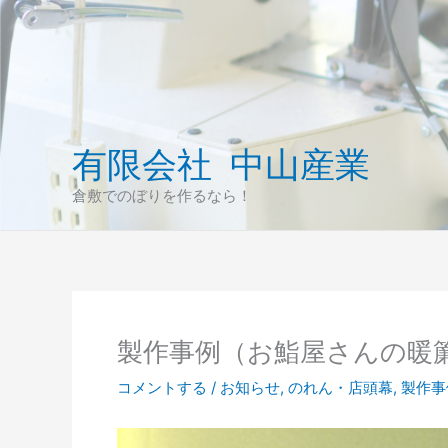
内
容
を
ス
キ
ッ
有限会社 中山産業
プ
倉敷でのぼりを作るなら！
製作事例（お鮨屋さんの暖
コメントする
/
お知らせ
,
のれん・店頭幕
,
製作事